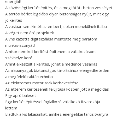
energiát!
A közösségi kerítésépítés, és a megkötött beton veszélyei
A tartós bérlet legalább olyan biztonságot nyújt, mint egy
jó kerítés
A vasipar sem kíméli az embert, sokan menekülnek italba
A véget nem érő projektek
A vhs kazetta digitalizálása mentette meg barátom
munkaviszonyát!
Amikor nem kell kerítést építenem a vállalkozásom
székhelye köré
Amint elkészült a kerítés, jöhet a medence vásárlás
Az alapanyagok biztonságos tárolásához elengedhetetlen
a megfelelő raktártechnika
Az elektromos motor árak körbekerítése
Az étterem kerítésének felújítása közben jött a megoldás
Egy apró baleset
Egy kerítésépítéssel foglalkozó vállalkozó fuvarozója
lettem
Eladtuk a kis lakásunkat, amihez energetikai tanúsítványra