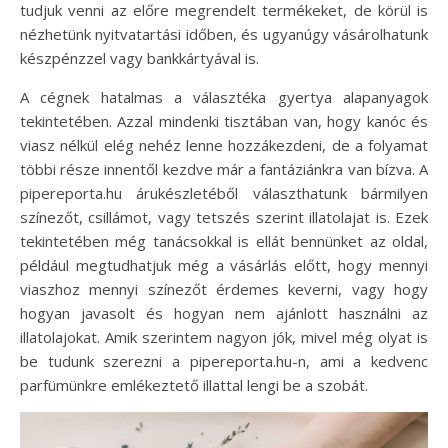
tudjuk venni az előre megrendelt termékeket, de körül is
nézhetünk nyitvatartási időben, és ugyanúgy vásárolhatunk
készpénzzel vagy bankkártyával is.
A cégnek hatalmas a választéka gyertya alapanyagok
tekintetében. Azzal mindenki tisztában van, hogy kanóc és
viasz nélkül elég nehéz lenne hozzákezdeni, de a folyamat
többi része innentől kezdve már a fantáziánkra van bízva. A
pipereporta.hu árukészletéből választhatunk bármilyen
színezőt, csillámot, vagy tetszés szerint illatolajat is. Ezek
tekintetében még tanácsokkal is ellát bennünket az oldal,
például megtudhatjuk még a vásárlás előtt, hogy mennyi
viaszhoz mennyi színezőt érdemes keverni, vagy hogy
hogyan javasolt és hogyan nem ajánlott használni az
illatolajokat. Amik szerintem nagyon jók, mivel még olyat is
be tudunk szerezni a pipereporta.hu-n, ami a kedvenc
parfümünkre emlékeztető illattal lengi be a szobát.