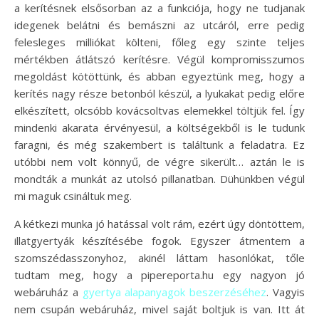
a kerítésnek elsősorban az a funkciója, hogy ne tudjanak
idegenek belátni és bemászni az utcáról, erre pedig
felesleges milliókat költeni, főleg egy szinte teljes
mértékben átlátszó kerítésre. Végül kompromisszumos
megoldást kötöttünk, és abban egyeztünk meg, hogy a
kerítés nagy része betonból készül, a lyukakat pedig előre
elkészített, olcsóbb kovácsoltvas elemekkel töltjük fel. Így
mindenki akarata érvényesül, a költségekből is le tudunk
faragni, és még szakembert is találtunk a feladatra. Ez
utóbbi nem volt könnyű, de végre sikerült… aztán le is
mondták a munkát az utolsó pillanatban. Dühünkben végül
mi maguk csináltuk meg.
A kétkezi munka jó hatással volt rám, ezért úgy döntöttem,
illatgyertyák készítésébe fogok. Egyszer átmentem a
szomszédasszonyhoz, akinél láttam hasonlókat, tőle
tudtam meg, hogy a pipereporta.hu egy nagyon jó
webáruház a
gyertya alapanyagok beszerzéséhez
. Vagyis
nem csupán webáruház, mivel saját boltjuk is van. Itt át