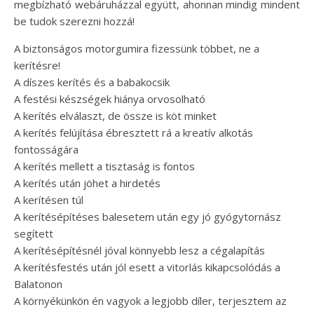
megbízható webáruházzal együtt, ahonnan mindig mindent
be tudok szerezni hozzá!
A biztonságos motorgumira fizessünk többet, ne a
kerítésre!
A díszes kerítés és a babakocsik
A festési készségek hiánya orvosolható
A kerítés elválaszt, de össze is köt minket
A kerítés felújítása ébresztett rá a kreatív alkotás
fontosságára
A kerítés mellett a tisztaság is fontos
A kerítés után jöhet a hirdetés
A kerítésen túl
A kerítésépítéses balesetem után egy jó gyógytornász
segített
A kerítésépítésnél jóval könnyebb lesz a cégalapítás
A kerítésfestés után jól esett a vitorlás kikapcsolódás a
Balatonon
A környékünkön én vagyok a legjobb díler, terjesztem az