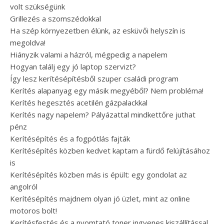
volt szükségünk
Grillezés a szomszédokkal
Ha szép környezetben élünk, az esküvői helyszín is
megoldva!
Hiányzik valami a házról, mégpedig a napelem
Hogyan találj egy jó laptop szervizt?
Így lesz kerítésépítésből szuper családi program
Kerítés alapanyag egy másik megyéből? Nem probléma!
Kerítés hegesztés acetilén gázpalackkal
Kerítés nagy napelem? Pályázattal mindkettőre juthat
pénz
Kerítésépítés és a fogpótlás fajták
Kerítésépítés közben kedvet kaptam a fürdő felújításához
is
Kerítésépítés közben más is épült: egy gondolat az
angolról
Kerítésépítés majdnem olyan jó üzlet, mint az online
motoros bolt!
Kerítésfestés és a nyomtató toner ingyenes kiszállítással