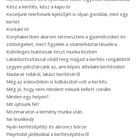
Kész a kerítés, kész a kapu is!
Kezeljünk telefonunk kijelzőjét is olyan gonddal, mint egy
kertet
Kontakt itt
Konyhakertben akarom termeszteni a gyümölcsöket és
zöldségeket, mert figyelek a vitaminháztartásunkra.
Különleges bukósisak teszt munka közben
Lakásbiztosítással védd meg magad a kerítés rongálóktól
Legyen pénztárcánk az, ami képes áthidalni kerítéseket
Madarat tolláról, lakást kerítéséről
Még az esküvőnkön is kolbászból volt a kerítés.
Még jó, hogy nem mindent nekünk kellett csinálni
Minden egy helyen?
Mit újítsunk fel?
Mozimaraton a kemény munka után
Ne leselkedj!
Nyári kerítésépítés és abroncs börze
Playmobil játékokkal a kerítésépítésről