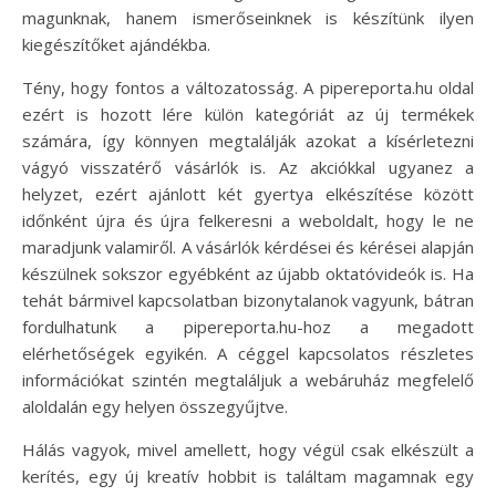
magunknak, hanem ismerőseinknek is készítünk ilyen
kiegészítőket ajándékba.
Tény, hogy fontos a változatosság. A pipereporta.hu oldal
ezért is hozott lére külön kategóriát az új termékek
számára, így könnyen megtalálják azokat a kísérletezni
vágyó visszatérő vásárlók is. Az akciókkal ugyanez a
helyzet, ezért ajánlott két gyertya elkészítése között
időnként újra és újra felkeresni a weboldalt, hogy le ne
maradjunk valamiről. A vásárlók kérdései és kérései alapján
készülnek sokszor egyébként az újabb oktatóvideók is. Ha
tehát bármivel kapcsolatban bizonytalanok vagyunk, bátran
fordulhatunk a pipereporta.hu-hoz a megadott
elérhetőségek egyikén. A céggel kapcsolatos részletes
információkat szintén megtaláljuk a webáruház megfelelő
aloldalán egy helyen összegyűjtve.
Hálás vagyok, mivel amellett, hogy végül csak elkészült a
kerítés, egy új kreatív hobbit is találtam magamnak egy